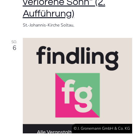
verlorene Sohn“ (2.
Aufführung)
St.-Johannis-Kirche Soltau,
SO.
6
© J. Gronemann GmbH & Co. KG