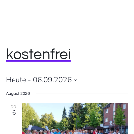
kostenfrei
Heute
V
 - 
06.09.2026
V
D
e
e
August 2026
a
r
t
r
DO.
6
u
a
m
a
n
w