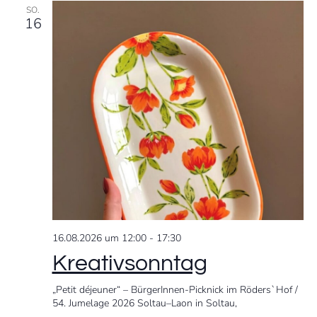
SO.
t
A
16
i
n
o
s
n
i
c
h
t
16.08.2026 um 12:00
-
17:30
e
Kreativsonntag
n
„Petit déjeuner“ – BürgerInnen-Picknick im Röders`Hof /
54. Jumelage 2026 Soltau–Laon in Soltau,