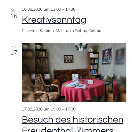
,
16.08.2026 um 12:00
-
17:30
SO.
16
N
Kreativsonntag
a
Pinselreif Keramik Malstudio Soltau,
Soltau
v
MO.
17
i
g
a
t
17.08.2026 um 15:00
-
17:00
i
Besuch des historischen
o
Freudenthal-Zimmers