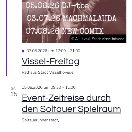
c
n
h
S
t
e
© A.Ilievski, Stadt Visselhövede
u
n
E
07.08.2026 um 17:00
-
21:00
c
m
-
Vissel-Freitag
p
h
f
N
Rathaus Stadt Visselhövede,
o
h
a
e
l
15.08.2026 um 09:30
-
11:00
SA.
e
v
15
n
u
Event-Zeitreise durch
i
den Soltauer Spielraum
n
g
Soltauer Innenstadt,
d
a