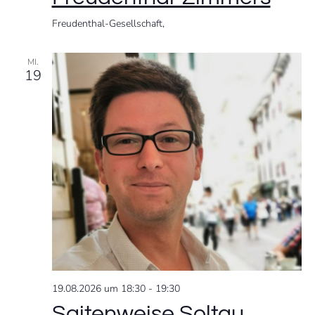
Freudenthal-Gesellschaft,
n
MI.
19
19.08.2026 um 18:30
-
19:30
Saitenweise Soltau