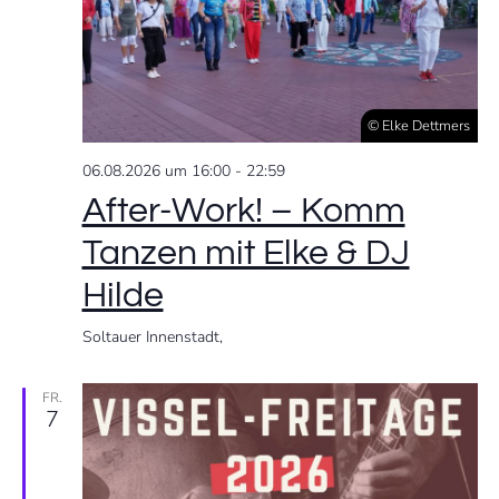
s
ä
n
h
t
s
l
a
e
t
n
© Elke Dettmers
l
.
a
t
06.08.2026 um 16:00
-
22:59
After-Work! – Komm
u
l
Tanzen mit Elke & DJ
n
t
Hilde
g
u
Soltauer Innenstadt,
A
n
n
FR.
7
s
g
i
e