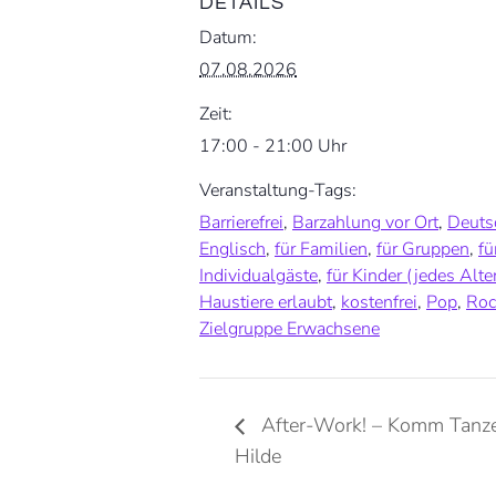
DETAILS
Datum:
07.08.2026
Zeit:
17:00 - 21:00 Uhr
Veranstaltung-Tags:
Barrierefrei
,
Barzahlung vor Ort
,
Deuts
Englisch
,
für Familien
,
für Gruppen
,
fü
Individualgäste
,
für Kinder (jedes Alte
Haustiere erlaubt
,
kostenfrei
,
Pop
,
Roc
Zielgruppe Erwachsene
After-Work! – Komm Tanze
Hilde