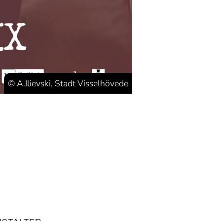
© A.Ilievski, Stadt Visselhövede