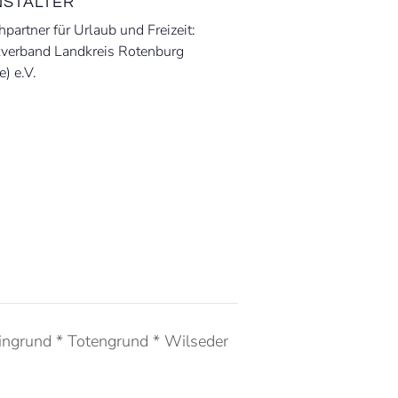
STALTER
partner für Urlaub und Freizeit:
kverband Landkreis Rotenburg
 e.V.
eingrund * Totengrund * Wilseder