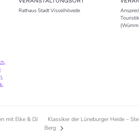
VERANSTALTUNGSORT
VERAN
Rathaus Stadt Visselhövede
Ansprech
Touristi
(Wümme)
ch
,
r
r)
,
k
,
n mit Elke & DJ
Klassiker der Lüneburger Heide – St
Berg