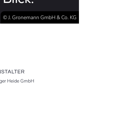
© J. Gronemann GmbH & Co. KG
STALTER
ger Heide GmbH