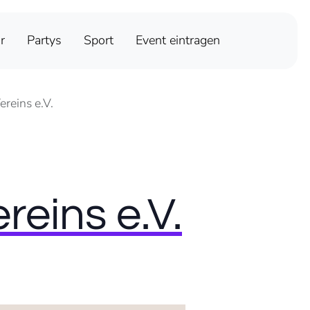
r
Partys
Sport
Event eintragen
reins e.V.
eins e.V.