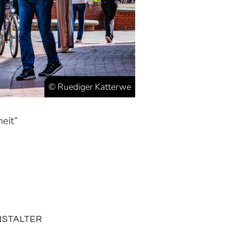
© Ruediger Katterwe
eit“
STALTER