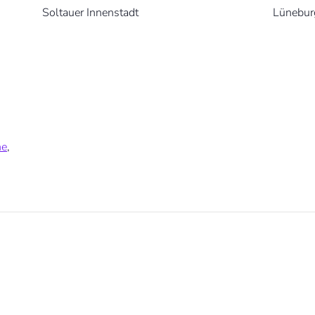
Soltauer Innenstadt
Lünebur
ne
,